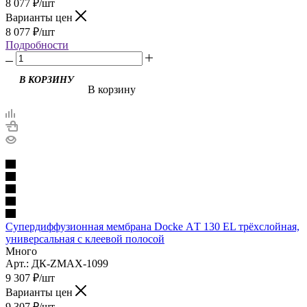
8 077
₽
/шт
Варианты цен
8 077
₽
/шт
Подробности
В корзину
Супердиффузионная мембрана Docke АT 130 EL трёхслойная,
универсальная с клеевой полосой
Много
Арт.: ДК-ZMAX-1099
9 307
₽
/шт
Варианты цен
9 307
₽
/шт