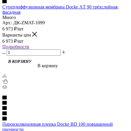
Супердиффузионная мембрана Docke АT 90 трёхслойная,
фасадная
Много
Арт.: ДК-ZMAT-1099
6 973
₽
/шт
Варианты цен
6 973
₽
/шт
Подробности
В корзину
Пароизоляционная пленка Docke BD 100 повышенной
прочности