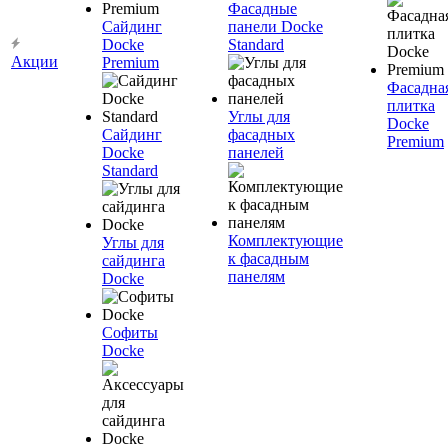
Фасадные
Сайдинг
панели Docke
Docke
Standard
Акции
Premium
Фасадна
плитка
Углы для
Docke
Сайдинг
фасадных
Premium
Docke
панелей
Standard
Комплектующие
Углы для
к фасадным
сайдинга
панелям
Docke
Софиты
Docke