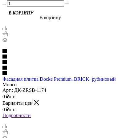
В корзину
Фасадная плитка Docke Premium, BRICK, рубиновый
Много
Арт.: ДК-ZRSB-1174
0
₽
/шт
Варианты цен
0
₽
/шт
Подробности