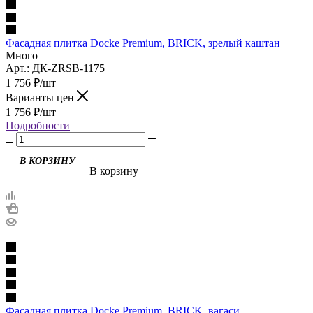
Фасадная плитка Docke Premium, BRICK, зрелый каштан
Много
Арт.: ДК-ZRSB-1175
1 756
₽
/шт
Варианты цен
1 756
₽
/шт
Подробности
В корзину
Фасадная плитка Docke Premium, BRICK, вагаси