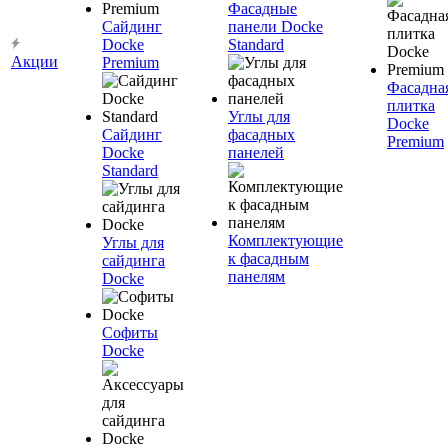
Фасадные
Сайдинг
панели Docke
Docke
Standard
Акции
Premium
Фасадна
плитка
Углы для
Docke
Сайдинг
фасадных
Premium
Docke
панелей
Standard
Комплектующие
Углы для
к фасадным
сайдинга
панелям
Docke
Софиты
Docke