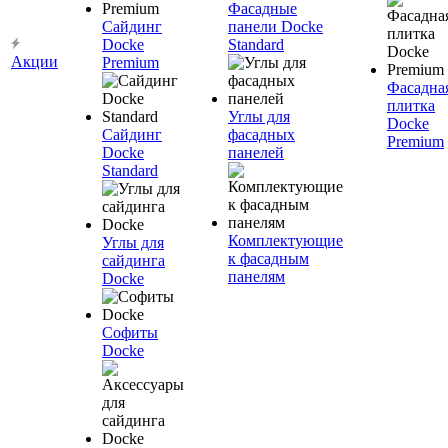
Фасадные
Сайдинг
панели Docke
Docke
Standard
Акции
Premium
Фасадна
плитка
Углы для
Docke
Сайдинг
фасадных
Premium
Docke
панелей
Standard
Комплектующие
Углы для
к фасадным
сайдинга
панелям
Docke
Софиты
Docke