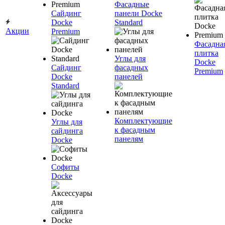
Фасадные
Сайдинг
панели Docke
Docke
Standard
Акции
Premium
Фасадна
плитка
Углы для
Docke
Сайдинг
фасадных
Premium
Docke
панелей
Standard
Комплектующие
Углы для
к фасадным
сайдинга
панелям
Docke
Софиты
Docke