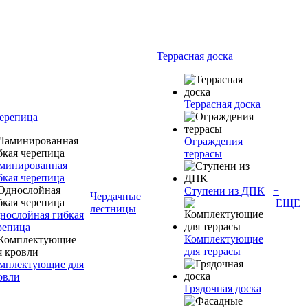
Террасная доска
Террасная доска
черепица
Ограждения
террасы
минированная
бкая черепица
Ступени из ДПК
+
Чердачные
ЕЩЕ
лестницы
нослойная гибкая
репица
Комплектующие
для террасы
мплектующие для
овли
Грядочная доска