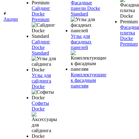
Фасадные
Сайдинг
панели Docke
Docke
Standard
Акции
Premium
Фасадна
плитка
Углы для
Docke
Сайдинг
фасадных
Premium
Docke
панелей
Standard
Комплектующие
Углы для
к фасадным
сайдинга
панелям
Docke
Софиты
Docke