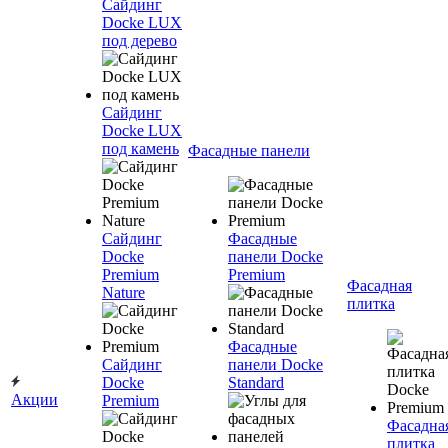
Сайдинг
Docke LUX
под дерево
Сайдинг
Docke LUX
под камень
Фасадные панели
Сайдинг
Фасадные
Docke
панели Docke
Premium
Premium
Фасадная
Nature
плитка
Фасадные
Сайдинг
панели Docke
Docke
Standard
Акции
Premium
Фасадна
плитка