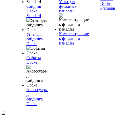
Углы для
Docke
Сайдинг
фасадных
Premium
Docke
панелей
Standard
Комплектующие
Углы для
к фасадным
сайдинга
панелям
Docke
Софиты
Docke
Аксессуары
для
сайдинга
Docke