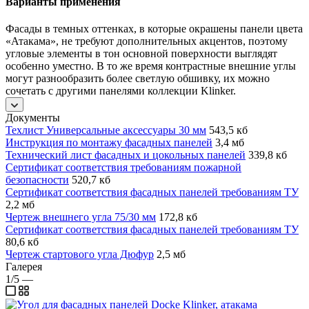
Варианты применения
Фасады в темных оттенках, в которые окрашены панели цвета
«Атакама», не требуют дополнительных акцентов, поэтому
угловые элементы в тон основной поверхности выглядят
особенно уместно. В то же время контрастные внешние углы
могут разнообразить более светлую обшивку, их можно
сочетать с другими панелями коллекции Klinker.
Документы
Техлист Универсальные аксессуары 30 мм
543,5 кб
Инструкция по монтажу фасадных панелей
3,4 мб
Технический лист фасадных и цокольных панелей
339,8 кб
Сертификат соответствия требованиям пожарной
безопасности
520,7 кб
Сертификат соответствия фасадных панелей требованиям ТУ
2,2 мб
Чертеж внешнего угла 75/30 мм
172,8 кб
Сертификат соответствия фасадных панелей требованиям ТУ
80,6 кб
Чертеж стартового угла Дюфур
2,5 мб
Галерея
1/5
—