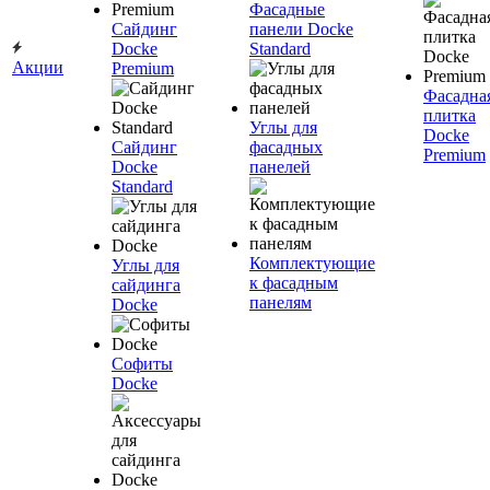
Фасадные
Сайдинг
панели Docke
Docke
Standard
Акции
Premium
Фасадна
плитка
Углы для
Docke
Сайдинг
фасадных
Premium
Docke
панелей
Standard
Комплектующие
Углы для
к фасадным
сайдинга
панелям
Docke
Софиты
Docke