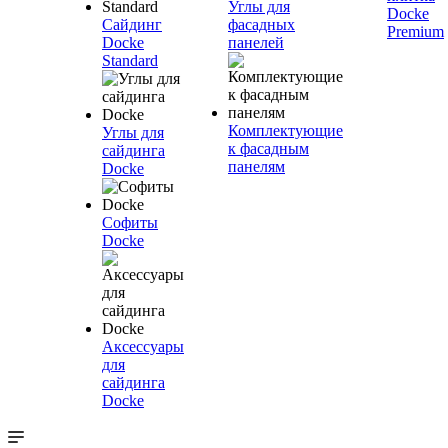
Углы для
Docke
Сайдинг
фасадных
Premium
Docke
панелей
Standard
Комплектующие
Углы для
к фасадным
сайдинга
панелям
Docke
Софиты
Docke
Аксессуары
для
сайдинга
Docke