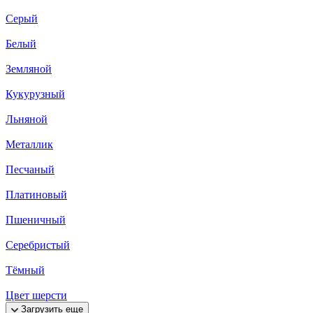
Серый
Белый
Земляной
Кукурузный
Льняной
Металлик
Песчаный
Платиновый
Пшеничный
Серебристый
Тёмный
Цвет шерсти
Загрузить еще