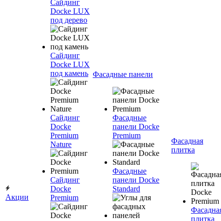
Сайдинг
Docke LUX
под дерево
Сайдинг
Docke LUX
под камень
Фасадные панели
Сайдинг
Фасадные
Docke
панели Docke
Premium
Premium
Фасадная
Nature
плитка
Фасадные
Сайдинг
панели Docke
Docke
Standard
Акции
Premium
Фасадна
плитка