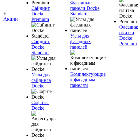
Фасадные
Сайдинг
панели Docke
Docke
Standard
Акции
Premium
Фасадна
плитка
Углы для
Docke
Сайдинг
фасадных
Premium
Docke
панелей
Standard
Комплектующие
Углы для
к фасадным
сайдинга
панелям
Docke
Софиты
Docke