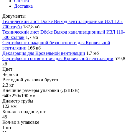
Оплата
Доставка
Документы
Технический лист Döcke Выход вентиляционный ИЗЛ 125-
700 труба
187,8 кб
Технический лист Döcke Выход канализационный ИЗЛ 110-
500 колпак
1,7 мб
Сертификат пожарной безопасности для Кровельной
вентиляции
166 кб
Декларация для Кровельной вентиляции
1,7 мб
Сертификат соответствия для Кровельной вентиляции
579,8
кб
Цвет
Черный
Вес одной упаковки брутто
2.3 кг
Внешние размеры упаковки (ДхШхВ)
640х250х190 мм
Диаметр трубы
122 мм
Кол-во в поддоне, шт
45
Кол-во в упаковке
1 шт