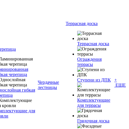
Террасная доска
Террасная доска
черепица
Ограждения
террасы
минированная
бкая черепица
Ступени из ДПК
+
Чердачные
ЕЩЕ
лестницы
нослойная гибкая
репица
Комплектующие
для террасы
мплектующие для
овли
Грядочная доска