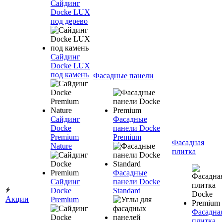
Сайдинг
Docke LUX
под дерево
Сайдинг
Docke LUX
под камень
Фасадные панели
Сайдинг
Фасадные
Docke
панели Docke
Premium
Premium
Фасадная
Nature
плитка
Фасадные
Сайдинг
панели Docke
Docke
Standard
Акции
Premium
Фасадна
плитка