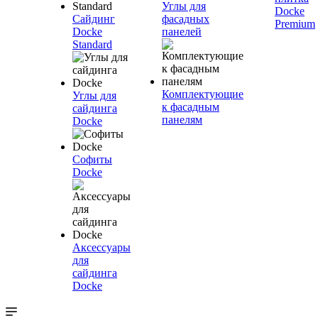
Углы для
Docke
Сайдинг
фасадных
Premium
Docke
панелей
Standard
Комплектующие
Углы для
к фасадным
сайдинга
панелям
Docke
Софиты
Docke
Аксессуары
для
сайдинга
Docke