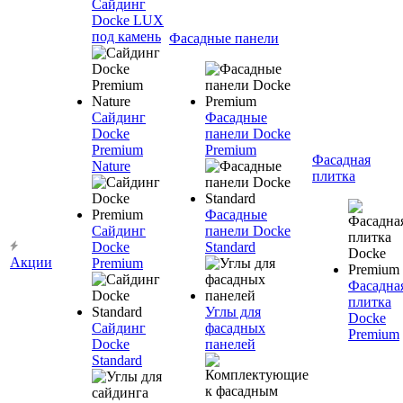
Сайдинг
Docke LUX
под камень
Фасадные панели
Сайдинг
Фасадные
Docke
панели Docke
Premium
Premium
Фасадная
Nature
плитка
Фасадные
Сайдинг
панели Docke
Docke
Standard
Акции
Premium
Фасадна
плитка
Углы для
Docke
Сайдинг
фасадных
Premium
Docke
панелей
Standard