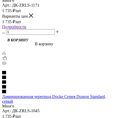
Много
Арт.: ДК-ZRLS-1171
1 735
₽
/шт
Варианты цен
1 735
₽
/шт
Подробности
В КОРЗИНУ
В корзину
Ламинированная черепица Docke Серия Dragon Standard,
серый
Много
Арт.: ДК-ZRLS-1045
1 735
₽
/шт