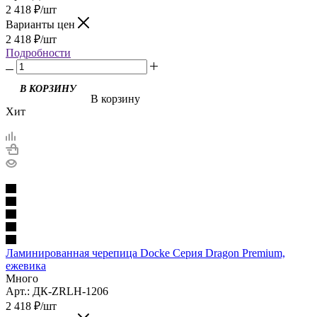
2 418
₽
/шт
Варианты цен
2 418
₽
/шт
Подробности
В корзину
Хит
Ламинированная черепица Docke Серия Dragon Premium,
ежевика
Много
Арт.: ДК-ZRLH-1206
2 418
₽
/шт