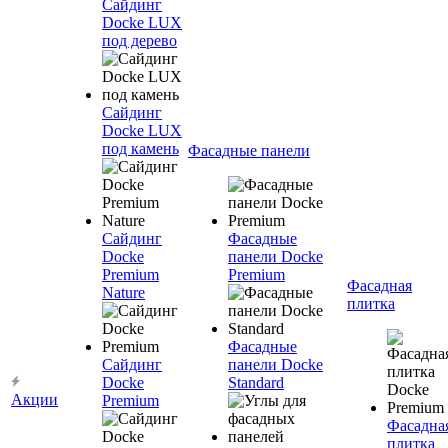
Сайдинг
Docke LUX
под дерево
Сайдинг
Docke LUX
под камень
Фасадные панели
Сайдинг
Фасадные
Docke
панели Docke
Premium
Premium
Фасадная
Nature
плитка
Фасадные
Сайдинг
панели Docke
Docke
Standard
Акции
Premium
Фасадна
плитка