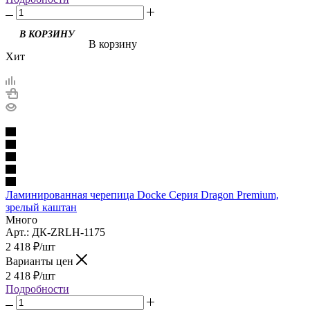
В корзину
Хит
Ламинированная черепица Docke Серия Dragon Premium,
зрелый каштан
Много
Арт.: ДК-ZRLH-1175
2 418
₽
/шт
Варианты цен
2 418
₽
/шт
Подробности