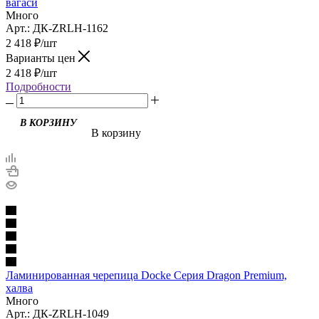
вагаси
Много
Арт.: ДК-ZRLH-1162
2 418
₽
/шт
Варианты цен
2 418
₽
/шт
Подробности
В корзину
Ламинированная черепица Docke Серия Dragon Premium,
халва
Много
Арт.: ДК-ZRLH-1049