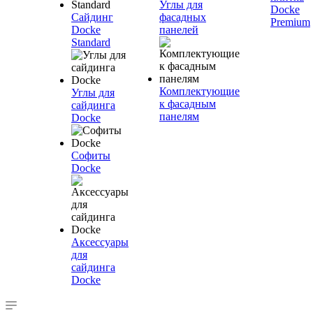
Углы для
Docke
Сайдинг
фасадных
Premium
Docke
панелей
Standard
Комплектующие
Углы для
к фасадным
сайдинга
панелям
Docke
Софиты
Docke
Аксессуары
для
сайдинга
Docke