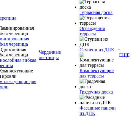
Террасная доска
черепица
Ограждения
террасы
минированная
бкая черепица
Ступени из ДПК
+
Чердачные
ЕЩЕ
лестницы
нослойная гибкая
репица
Комплектующие
для террасы
мплектующие для
овли
Грядочная доска
Фасадные панели
из ДПК