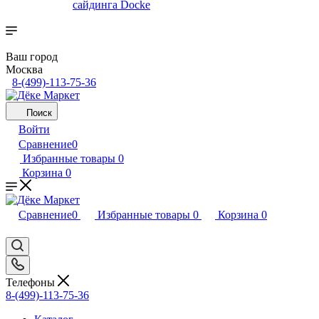
сайдинга Docke
Ваш город
Москва
8-(499)-113-75-36
Поиск
Войти
Сравнение
0
Избранные товары
0
Корзина
0
Сравнение
0
Избранные товары
0
Корзина
0
Телефоны
8-(499)-113-75-36